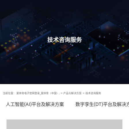
技术咨询服务
当前位置：
爱体育电子官网登录_爱体育（中国）,
>
产品与解决方案
>
技术咨询服务
人工智能(AI)平台及解决方案
数字孪生(DT)平台及解决