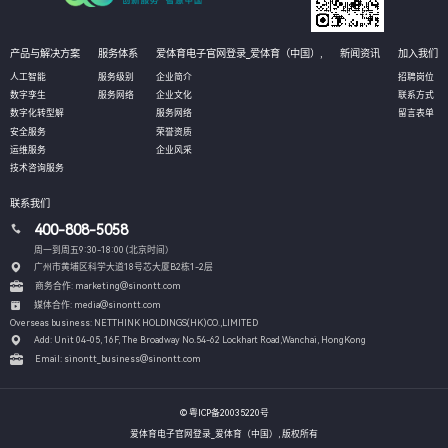
产品与解决方案
服务体系
爱体育电子官网登录_爱体育（中国）,
新闻资讯
加入我们
人工智能
服务级别
企业简介
招聘岗位
数字孪生
服务网络
企业文化
联系方式
数字化转型解
服务网络
留言表单
安全服务
荣誉资质
运维服务
企业风采
技术咨询服务
联系我们
400-808-5058
周一到周五9:30-18:00 (北京时间）
广州市黄埔区科学大道18号芯大厦B2栋1-2层
商务合作: marketing@sinontt.com
媒体合作: media@sinontt.com
Overseas business: NETTHINK HOLDINGS(HK)CO.,LIMITED
Add: Unit 04-05, 16F, The Broadway No.54-62 Lockhart Road,
Wanchai, HongKong
Email: sinontt_business@sinontt.com
© 粤ICP备20035220号
爱体育电子官网登录_爱体育（中国）, 版权所有