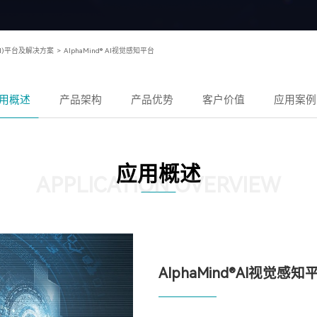
I)平台及解决方案
>
AlphaMind® AI视觉感知平台
用概述
产品架构
产品优势
客户价值
应用案例
应用概述
APPLICATION OVERVIEW
AlphaMind®AI视觉感知