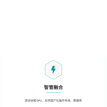
智管融合
混合纳管GPU、支持国产化操作系统、数据库