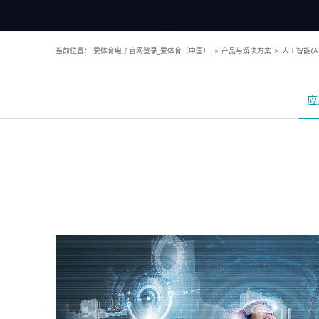
当前位置：
爱体育电子官网登录_爱体育（中国）,
>
产品与解决方案
>
人工智能(A
应