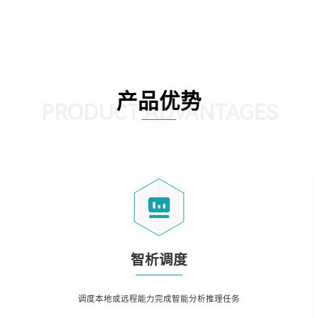
产品优势
PRODUCT ADVANTAGES
智析调度
调度本地或远程能力完成智能分析推理任务