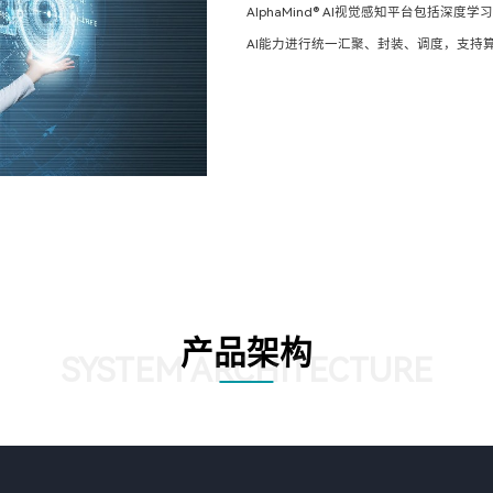
AlphaMind® AI视觉感知平台包括
AI能力进行统一汇聚、封装、调度，支持
产品架构
SYSTEM ARCHITECTURE