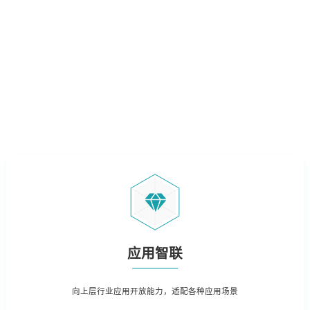
应用智联
向上层行业应用开放能力，适配各种应用场景