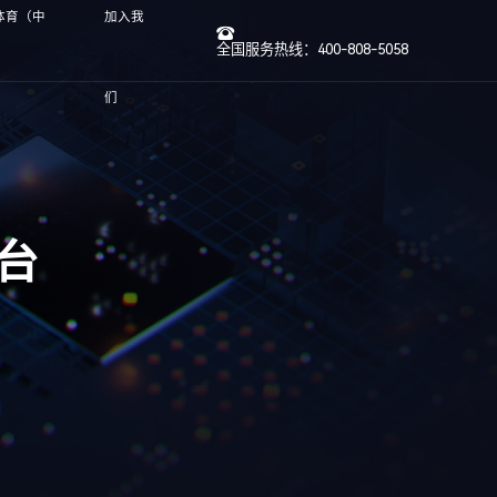
体育（中
加入我
全国服务热线：400-808-5058
们
平台