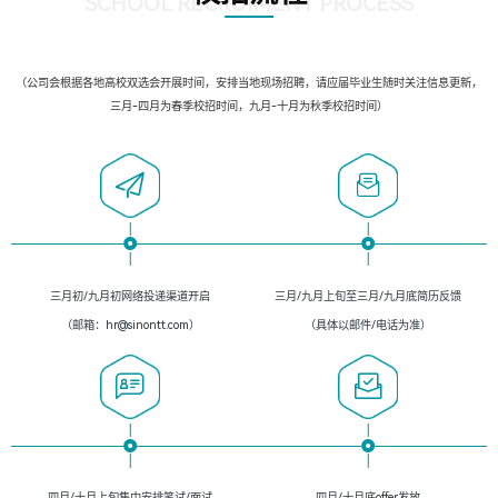
SCHOOL RECRUIMENT PROCESS
（公司会根据各地高校双选会开展时间，安排当地现场招聘，请应届毕业生随时关注信息更新，
三月-四月为春季校招时间，九月-十月为秋季校招时间）
三月初/九月初网络投递渠道开启
三月/九月上旬至三月/九月底简历反馈
（邮箱：hr@sinontt.com）
（具体以邮件/电话为准）
四月/十月上旬集中安排笔试/面试
四月/十月底offer发放