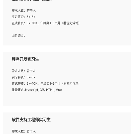
告，设计项目文件管理和资料库维护；
4、 创新设计表现形式，优化流程、提高设计工作效率；
需求人数：若干人
5、 设计内容包括但不限于：展厅/博物馆/展馆的规划与空间设计，人机界面设计，
实习薪资：3k-5k
标志及吉祥物设计，效果图后期处理等。
正式薪资：5k-10K，年终奖1-3个月（看能力浮动）
岗位要求：
岗位职责：
1、艺术设计类相关专业；
1、各类企业宣传片视频的剪辑和片头片尾包装；
2、热爱展览展示设计工作，熟悉行业动向，设计专业知识和产品专业知识；
2、广告片的后期剪辑与整体特效合成；
3、具有良好的人际沟通、准确判断客户需求并执行的能力、较强的团队合作能力和
3、特效及动画制作并了解后期合成软件。
服务意识。
程序开发实习生
岗位要求：
需求人数：若干人
1、热爱影视，责任心强，有强烈的兴趣和后期制作的主观能动性；
实习薪资：3k-5k
2、熟练使用After Effect、Photo Shop、熟练掌握视频剪辑和特效包装软件；
正式薪资：5k-10K，年终奖1-3个月（看能力浮动）
3、能对影片后期进行整体调色控制，具备一定审美感；
技能要求:Javascript, CSS, HTML, Vue
4、在剪辑上会思考，有一定编导思维；
5、踏实， 勤奋，愿意在工作中不断学习，提高自我；
工作职责：
6、能与同事友好相处。
1. 负责公司的前端项目的开发;
2. 负责公司已有项目的维护及迭代;
软件支持工程师实习生
工作要求:
需求人数：若干人
1. 熟悉 Javascript, CSS, HTML, Vue, Git;