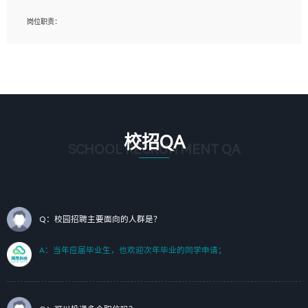
岗位要求：
岗位职责：
1、艺术设计类相关专业；（其中需求分析顾问不限专业）
1、完成主要工作：项目解决方案策划与编写，项目投标方案编写、项目申报方案编
2、热爱展览展示设计工作，熟悉行业动向，设计专业知识和产品专业知识；
写；
3、具有良好的人际沟通、准确判断客户需求并执行的能力、较强的团队合作能力和
2、人才队伍建设：完善SPL人才沉淀，积聚力量，为公司各省项目打单提供全面支
服务意识。
撑。
任职要求：
1. 熟悉 Javascript, CSS, HTML, Vue, Git;
校招QA
2. 熟悉 前端常用框架, 能独立完成设计给予的 UI 效果;
SCHOOL RECRUITMENT QA
3. 有良好的代码习惯, 低级错误出现频率低;
4. 具备优秀的沟通和协调能力，能承受比较大的工作压力;
5. 自我驱动力强, 能自主学习新知识新技术, 并具有较强的自学能力;
6. 了解前端设计及后端开发, 可快速和同事对接工作;
7. 了解或熟悉 WebGL 及相关框架优先。
Q：校园招聘主要面向的人群是？
（岗位人员专职于行业应用解决方案、项目申报方案、投标方案的策划编写）
A：当年应届毕业生，也欢迎次年毕业的同学申请；