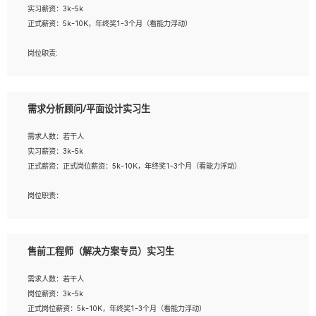
实习薪资：3k-5k
2. 熟悉前端常用框架, 能独立完成设计给予的 UI 效果;
正式薪资：5k-10K，年终奖1-3个月（看能力浮动）
3. 有良好的代码习惯, 低级错误出现频率低;
4. 具备优秀的沟通和协调能力，能承受比较大的工作压力;
岗位职责:
5. 自我驱动力强, 能自主学习新知识新技术, 并具有较强的自学能力;
1. 为企业客户提供软件技术服务。包括安装、升级、配置、调优、故障诊断等工
6. 了解前端设计及后端开发, 可快速和同事对接工作;
作；
7. 了解或熟悉 WebGL 及相关框架优先。
2. 在此基础上，并能为客户提供客户化技术支持方案，提升软件使用效率与价值。
需求分析顾问/平面设计实习生
任职要求:
需求人数：若干人
1. 计算机专业相关背景；
实习薪资：3k-5k
2. 自我学习和动手能力强，对操作系统、数据库有一定基础和兴趣；
正式薪资：正式岗位薪资：5k-10K，年终奖1-3个月（看能力浮动）
3.沟通能力强、有基础客户服务意识。
岗位职责：
1、 沟通客户需求，分析其实施的可行性，辅助项目经理完成展示策划、设计；
2、 把握设计时间节点，控制设计进度，完成展示设计任务；
3、配合平面设计师完成项目最终的整体汇报方案；参与项目例会，项目完工总结报
售前工程师（解决方案专员）实习生
告，设计项目文件管理和资料库维护；
4、 创新设计表现形式，优化流程、提高设计工作效率；
需求人数：若干人
5、 设计内容包括但不限于：展厅/博物馆/展馆的规划与空间设计，人机界面设计，
岗位薪资：3k-5k
标志及吉祥物设计，效果图后期处理等。
正式岗位薪资：5k-10K，年终奖1-3个月（看能力浮动）