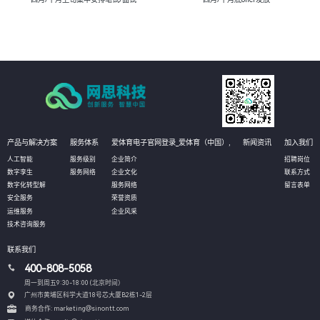
产品与解决方案
服务体系
爱体育电子官网登录_爱体育（中国）,
新闻资讯
加入我们
人工智能
服务级别
企业简介
招聘岗位
数字孪生
服务网络
企业文化
联系方式
数字化转型解
服务网络
留言表单
安全服务
荣誉资质
运维服务
企业风采
技术咨询服务
联系我们
400-808-5058
周一到周五9:30-18:00 (北京时间）
广州市黄埔区科学大道18号芯大厦B2栋1-2层
商务合作: marketing@sinontt.com