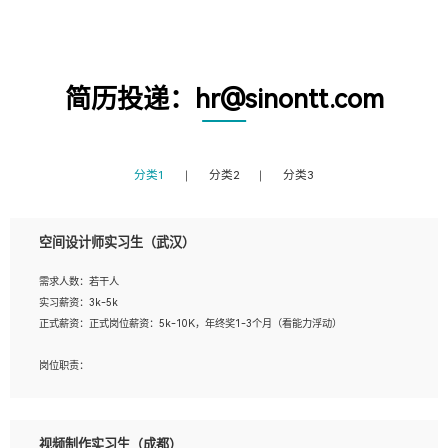
简历投递：hr@sinontt.com
分类1
分类2
分类3
空间设计师实习生（武汉）
需求人数：若干人
实习薪资：3k-5k
正式薪资：正式岗位薪资：5k-10K，年终奖1-3个月（看能力浮动）
岗位职责：
1、 沟通客户需求，分析其实施的可行性，辅助项目经理完成展示策划、设计；
2、 把握设计时间节点，控制设计进度，完成展示设计任务；
3、配合平面设计师完成项目最终的整体汇报方案；参与项目例会，项目完工总结报
视频制作实习生（成都）