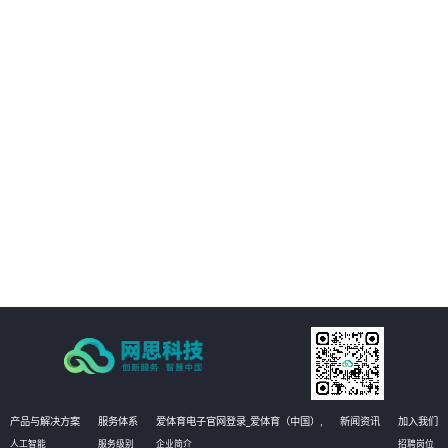
客户的数字化转型提供支持。
02
客户能够享受构建统一的强健的基础设施管理平台，提高业务可用性和稳定
性。
03
方案能够实现运维自动化，降低运维成本，提高效率和准确性
04
有效提升运维管理水平，实现更高效的运维管理。
产品与解决方案
服务体系
爱体育电子官网登录_爱体育（中国）,
新闻资讯
加入我们
人工智能
服务级别
企业简介
招聘岗位