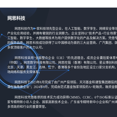
网思科技
网思科技作为一家科技领先型企业，在人工智能、数字孪生、网络安全等
产业化应用经验，并拥有敏锐的行业洞察力。企业坚持以“技术产品+行业场景
工智能、数字孪生、大数据等技术为用户提供数字化的产品及解决方案。凭借
的服务品质，网思科技成功获得了以中国移动为首的三大运营商、广汽集团、
多家顶级客户的大力认可。
网思科技采用“全国整合企业（CIE）”的先进理念，成员企业囊括爱体育
（中国）,、网思数字科技有限公司、网思控股（香港）有限公司、星云博创科
北京、天津、黑龙江、吉林、辽宁、香港等多个省份及地区设立15家分支机构
场网络和服务支撑体系。
网思科技于2023年8月完成了由广州产投领投、天河基金和建智集团跟投
潜在独角兽企业”；2024年9月，完成由范式基金独家领投的A+轮融资，融资
网思科技凭借雄厚的技术实力成功获得CMMI5、CCRC、6个ISO标准
家专精特新小巨人企业、国家高新技术企业、广东省专精特新中小企业和广州
多项政府和行业的重要荣誉。