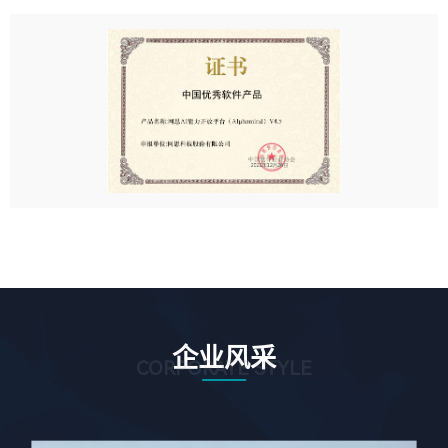
企业风采
CORPORATE STYLE