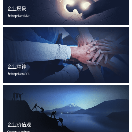
企业愿景
Enterprise vision
企业精神
Enterprise spirit
企业价值观
Corporate values