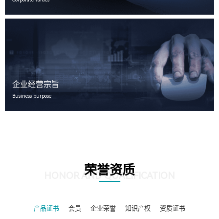
企业经营宗旨
Business purpose
荣誉资质
HONOR AND QUALIFICATION
产品证书
会员
企业荣誉
知识产权
资质证书