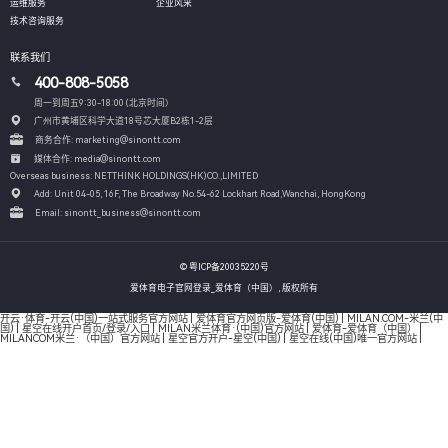
运维服务
企业风采
技术咨询服务
联系我们
400-808-5058
周一到周五9:30-18:00 (北京时间）
广州市黄埔区科学大道18号芯大厦B2栋1-2层
商务合作: marketing@sinontt.com
媒体合作: media@sinontt.com
Overseas business: NETTHINK HOLDINGS(HK)CO.,LIMITED
Add: Unit 04-05, 16F, The Broadway No.54-62 Lockhart Road,
Wanchai, HongKong
Email: sinontt_business@sinontt.com
© 粤ICP备20035220号
爱体育电子官网登录_爱体育（中国）, 版权所有
开云·体育-开云(中国)一站式服务官方网站
|
爱体育官方网页版-爱体育(中国)
|
MILAN.COM-米兰(中
国)
|
星空在线开户首页/登录/入口
|
MILAN米兰体育·(中国)官方网站
|
爱体育-爱体育（中国）
|
MILANCOM米兰·（中国）官方网站
|
星空官方开户-星空(中国)
|
星空在线(中国)唯一官方网站
|