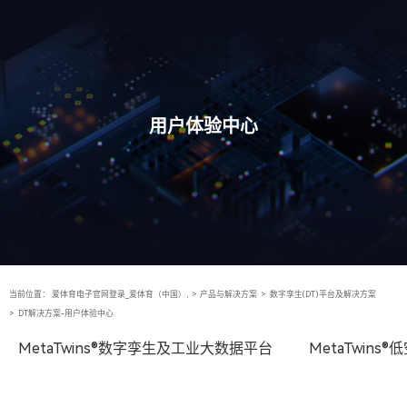
用户体验中心
当前位置：
爱体育电子官网登录_爱体育（中国）,
>
产品与解决方案
>
数字孪生(DT)平台及解决方案
>
DT解决方案-用户体验中心
MetaTwins®数字孪生及工业大数据平台
MetaTwin