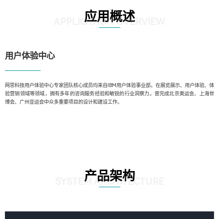
应用概述
APPLICATION OVERVIEW
用户体验中心
网思科技用户体验中心专家团队核心成员均来自IBM用户体验事业部。在展览展示、用户体验、体
验营销领域等领域，拥有多年的咨询服务经验和敏锐的行业洞察力。曾完成北京奥运会、上海世
博会、广州亚运会中众多重要项目的设计和建设工作。
产品架构
SYSTEM ARCHITECTURE