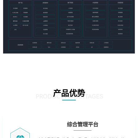
产品优势
PRODUCT ADVANTAGES
综合管理平台